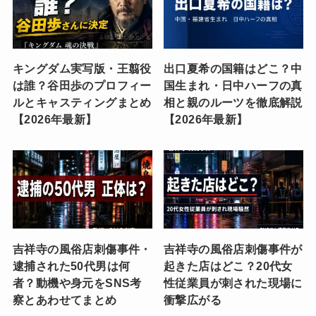
キングダム実写版・王翦役
出口夏希の国籍はどこ？中
は誰？谷田歩のプロフィー
国生まれ・日中ハーフの真
ルとキャスティングまとめ
相と親のルーツを徹底解説
【2026年最新】
【2026年最新】
吉祥寺の風俗店刺傷事件・
吉祥寺の風俗店刺傷事件が
逮捕された50代男は何
起きた店はどこ？20代女
者？動機や身元をSNS考
性従業員が刺された現場に
察とあわせてまとめ
衝撃広がる