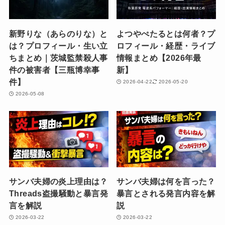
新野りな（あらのりな）と
よつやぺたるとは何者？プ
は？プロフィール・生い立
ロフィール・経歴・ライブ
ちまとめ｜茨城監禁殺人事
情報まとめ【2026年最
件の被害者【三瓶博幸事
新】
件】
2026-04-22
2026-05-20
2026-05-08
サンバ夫婦の炎上理由は？
サンバ夫婦は何を言った？
Threads盗撮騒動と暴言発
暴言とされる発言内容を解
言を解説
説
2026-03-22
2026-03-22