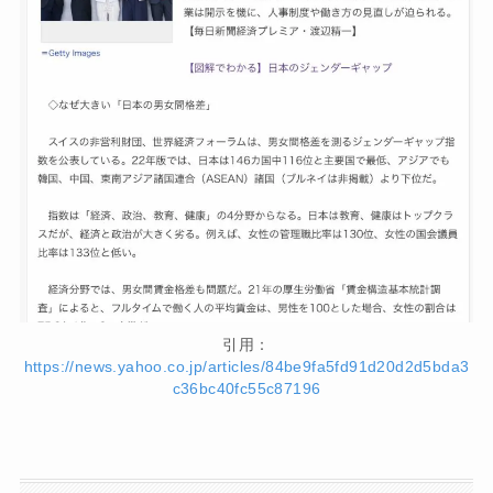
引用：
https://news.yahoo.co.jp/articles/84be9fa5fd91d20d2d5bda3
c36bc40fc55c87196