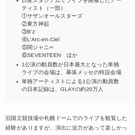
日産スタジアムでライブを開催したアー
ティスト（一部）
①サザンオールスターズ
②東方神起
③B’z
④L’Arc-en-Ciel
⑤関ジャニ∞
⑥SEVENTEEN ほか
1公演の動員数が日本最大となった単独
ライブの会場は、幕張メッセの特設会場
単独アーティストによる1公演の動員数
の日本記録は、GLAYの約20万人
旧国立競技場や札幌ドームでのライブを観覧した
経験がありますが、演出に迫力があって楽しかっ