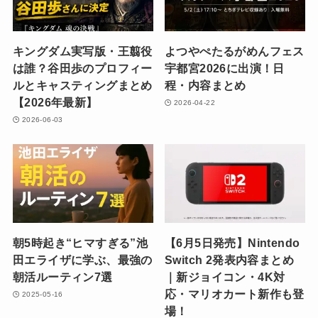
キングダム実写版・王翦役
よつやぺたるがめんフェス
は誰？谷田歩のプロフィー
宇都宮2026に出演！日
ルとキャスティングまとめ
程・内容まとめ
【2026年最新】
2026-04-22
2026-06-03
朝5時起き“ヒマすぎる”池
【6月5日発売】Nintendo
田エライザに学ぶ、最強の
Switch 2発表内容まとめ
朝活ルーティン7選
｜新ジョイコン・4K対
応・マリオカート新作も登
2025-05-16
場！