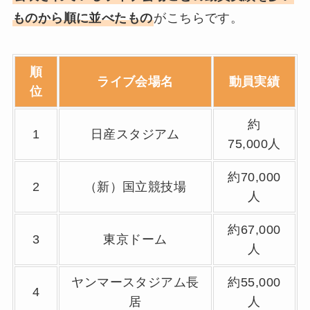
ものから順に並べたもの
がこちらです。
順
ライブ会場名
動員実績
位
約
1
日産スタジアム
75,000人
約70,000
2
（新）国立競技場
人
約67,000
3
東京ドーム
人
ヤンマースタジアム長
約55,000
4
居
人