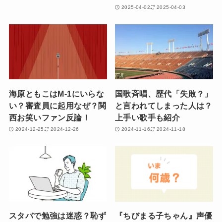
2025-04-02
2025-04-03
海原ともこはM-1にいらな
国歌斉唱、歴代「失敗？」
い？審査員に起用なぜ？関
と言われてしまった人は？
西お笑いファン反論！
上手い歌手も紹介
2024-12-25
2024-12-26
2024-11-16
2024-11-18
スタバで勉強は迷惑？恥ず
『ちびまる子ちゃん』声優