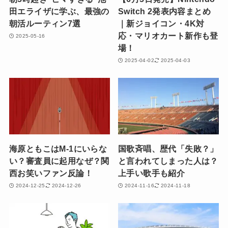
田エライザに学ぶ、最強の
Switch 2発表内容まとめ
朝活ルーティン7選
｜新ジョイコン・4K対
応・マリオカート新作も登
2025-05-16
場！
2025-04-02
2025-04-03
海原ともこはM-1にいらな
国歌斉唱、歴代「失敗？」
い？審査員に起用なぜ？関
と言われてしまった人は？
西お笑いファン反論！
上手い歌手も紹介
2024-12-25
2024-12-26
2024-11-16
2024-11-18