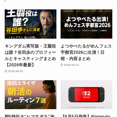
キングダム実写版・王翦役
よつやぺたるがめんフェス
は誰？谷田歩のプロフィー
宇都宮2026に出演！日
ルとキャスティングまとめ
程・内容まとめ
【2026年最新】
2026-04-22
2026-06-03
朝5時起き“ヒマすぎる”池
【6月5日発売】Nintendo