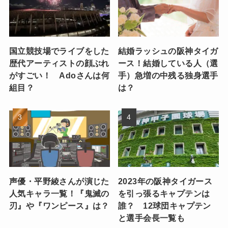
国立競技場でライブをした
結婚ラッシュの阪神タイガ
歴代アーティストの顔ぶれ
ース！結婚している人（選
がすごい！ Adoさんは何
手）急増の中残る独身選手
組目？
は？
声優・平野綾さんが演じた
2023年の阪神タイガース
人気キャラ一覧！『鬼滅の
を引っ張るキャプテンは
刃』や『ワンピース』は？
誰？ 12球団キャプテン
と選手会長一覧も