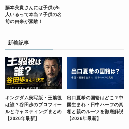
藤本美貴さんには子供が5
人いるって本当？子供の名
前の由来が素敵！
新着記事
キングダム実写版・王翦役
出口夏希の国籍はどこ？中
は誰？谷田歩のプロフィー
国生まれ・日中ハーフの真
ルとキャスティングまとめ
相と親のルーツを徹底解説
【2026年最新】
【2026年最新】