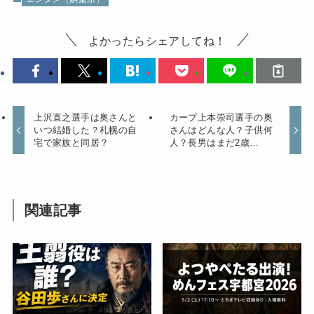
よかったらシェアしてね！
上沢直之選手は奥さんと
カープ上本崇司選手の奥
いつ結婚した？札幌の自
さんはどんな人？子供何
宅で家族と同居？
人？長男はまだ2歳…
関連記事