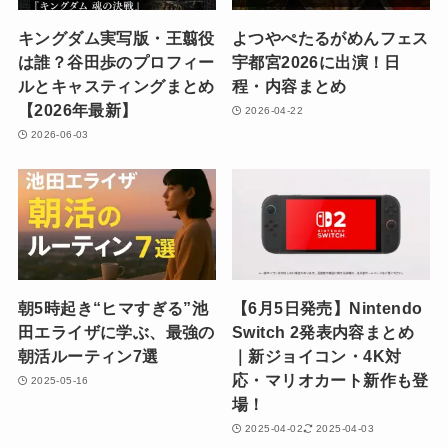
キングダム実写版・王翦役
よつやぺたるがめんフェス
は誰？谷田歩のプロフィー
宇都宮2026に出演！日
ルとキャスティングまとめ
程・内容まとめ
【2026年最新】
2026-04-22
2026-06-03
朝5時起き“ヒマすぎる”池
【6月5日発売】Nintendo
田エライザに学ぶ、最強の
Switch 2発表内容まとめ
朝活ルーティン7選
｜新ジョイコン・4K対
応・マリオカート新作も登
2025-05-16
場！
2025-04-02
2025-04-03