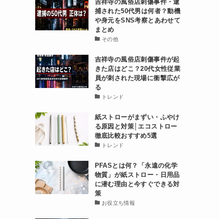
吉祥寺の風俗店刺傷事件・逮
捕された50代男は何者？動機
や身元をSNS考察とあわせて
まとめ
その他
吉祥寺の風俗店刺傷事件が起
きた店はどこ？20代女性従業
員が刺された現場に衝撃広が
る
トレンド
紙ストローがまずい・ふやけ
る原因と対策│エコストロー
徹底比較おすすめ5選
トレンド
PFASとは何？「永遠の化学
物質」が紙ストロー・日用品
に潜む理由と今すぐできる対
策
お役立ち情報