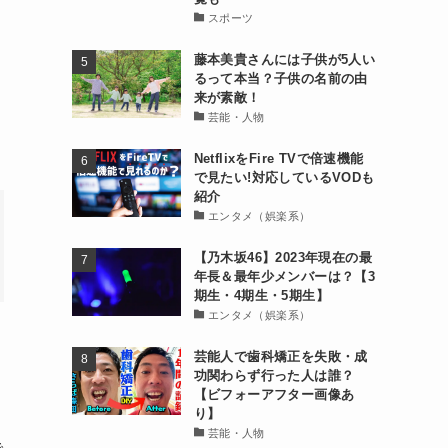
スポーツ
藤本美貴さんには子供が5人い
るって本当？子供の名前の由
来が素敵！
芸能・人物
NetflixをFire TVで倍速機能
で見たい!対応しているVODも
紹介
エンタメ（娯楽系）
【乃木坂46】2023年現在の最
年長＆最年少メンバーは？【3
期生・4期生・5期生】
エンタメ（娯楽系）
芸能人で歯科矯正を失敗・成
功関わらず行った人は誰？
【ビフォーアフター画像あ
り】
芸能・人物