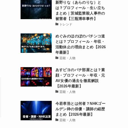
新野りな（あらのりな）と
は？プロフィール・生い立ち
まとめ｜茨城監禁殺人事件の
被害者【三瓶博幸事件】
トレンド
めぐみのほのぼのパチンコ道
とは？プロフィール・年収・
活動休止の理由まとめ【2026
年最新】
芸能・人物
あすピヨのパチ部屋とは？素
顔・プロフィール・年収・元
AV女優の過去を徹底解説
【2026年最新】
芸能・人物
今若孝浩とは何者？NHKゴー
ルデン枠の俳優・講師の経歴
まとめ【2026年最新】
芸能・人物