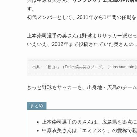
実は中原衣美さん、
サンフレッチェ広島のPR活
す。
初代メンバーとして、2011年から1年間の任期
上本崇司選手の奥さんは野球よりサッカー派だ
いえいえ、2012年まで投稿されていた奥さん
出典：「松山♪」（Emiの笑み笑みブログ）（https://ameblo.jp/em
きっと野球もサッカーも、出身地・広島のチー
まとめ
上本崇司選手の奥さんは、広島県を拠点
中原衣美さんは「エミノスケ」の愛称で