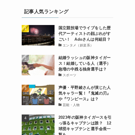
記事人気ランキング
国立競技場でライブをした歴
代アーティストの顔ぶれがす
ごい！ Adoさんは何組目？
エンタメ（娯楽系）
結婚ラッシュの阪神タイガー
ス！結婚している人（選手）
急増の中残る独身選手は？
スポーツ
声優・平野綾さんが演じた人
気キャラ一覧！『鬼滅の刃』
や『ワンピース』は？
芸能・人物
2023年の阪神タイガースを引
っ張るキャプテンは誰？ 12
球団キャプテンと選手会長一
覧も