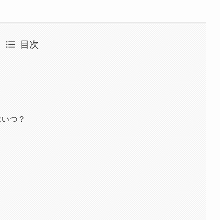
目次
はいつ？