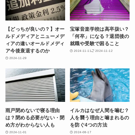
【どっちが良いの？】オー
宝塚音楽学校は高卒扱い？
ルドメディアとニューメデ
「何卒」になる？退団後の
ィアの違いオールドメディ
就職や受験で困ること
ア今後衰退するのか
2024-11-11
2024-11-12
2024-11-29
雨戸閉めないで寝る理由
イルカはなぜ人間を噛む？
は？閉める必要がない・閉
人を襲う理由と噛まれるの
め方がわからない人も
を防ぐ4つの方法
2024-11-01
2024-08-17