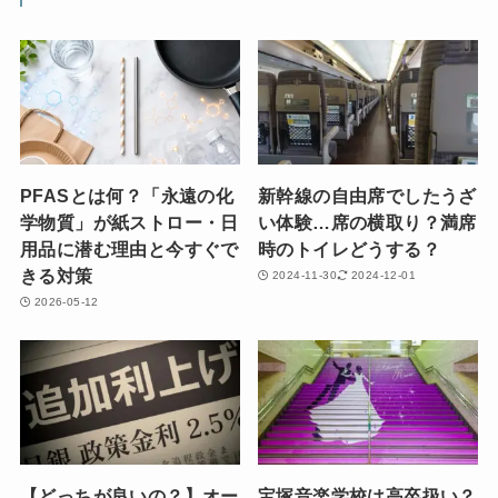
PFASとは何？「永遠の化
新幹線の自由席でしたうざ
学物質」が紙ストロー・日
い体験…席の横取り？満席
用品に潜む理由と今すぐで
時のトイレどうする？
きる対策
2024-11-30
2024-12-01
2026-05-12
【どっちが良いの？】オー
宝塚音楽学校は高卒扱い？