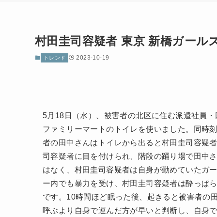
村田圭司容疑者 東京 新橋ガー
2023-10-19
トレンド
5月18日（水）、被害者の北区に住む派遣社員・
ファミリーマートのトイレを使いました。同時
者の田中さんはトイレから出ると村田圭司容疑
司容疑者に目を付けられ、階段の踊り場で田中
はなく、村田圭司容疑者は自身が勤めていたガ
ー内でも暴力を受け、村田圭司容疑者は酔っぱ
です。10時間ほど眠った後、起きると被害者の
呼ぶより自身で運んだ方が早いと判断し、自身