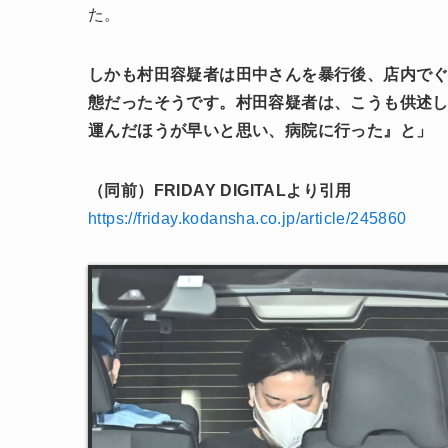
た。
しかも村田容疑者は田中さんを暴行後、店内で
態だったそうです。村田容疑者は、こうも供述
運んだほうが早いと思い、病院に行った』と」
（同前）FRIDAY DIGITALより引用
https://friday.kodansha.co.jp/article/245860