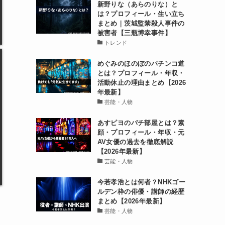
新野りな（あらのりな）と
は？プロフィール・生い立ち
まとめ｜茨城監禁殺人事件の
被害者【三瓶博幸事件】
トレンド
めぐみのほのぼのパチンコ道
とは？プロフィール・年収・
活動休止の理由まとめ【2026
年最新】
芸能・人物
あすピヨのパチ部屋とは？素
顔・プロフィール・年収・元
AV女優の過去を徹底解説
【2026年最新】
芸能・人物
今若孝浩とは何者？NHKゴー
ルデン枠の俳優・講師の経歴
まとめ【2026年最新】
芸能・人物