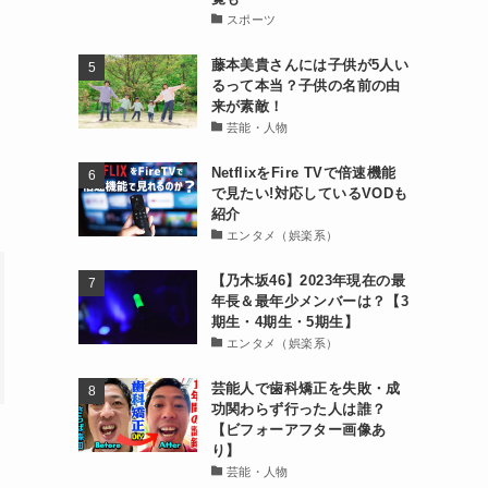
スポーツ
藤本美貴さんには子供が5人い
るって本当？子供の名前の由
来が素敵！
芸能・人物
NetflixをFire TVで倍速機能
で見たい!対応しているVODも
紹介
エンタメ（娯楽系）
【乃木坂46】2023年現在の最
年長＆最年少メンバーは？【3
期生・4期生・5期生】
エンタメ（娯楽系）
芸能人で歯科矯正を失敗・成
功関わらず行った人は誰？
【ビフォーアフター画像あ
り】
芸能・人物