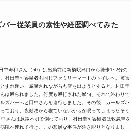
ルズバー従業員の素性や経歴調べてみた
田中寿和さん（50）は出勤前に新橋駅烏口から徒歩1~2分の
刻、村田圭司容疑者も同じファミリーマートのトイレへ。被害
者とすれ違い、威嚇されながらも店を出ようとすると、村田圭
さんは殴られました。何度も殴打された挙句、それで終わりで
ールズバーへと田中さんを連行しました。その後、ガールズバ
らっており、夜勤務から寝ていないからか眠ってしまったそう
田中さんは意識不明で倒れており、村田圭司容疑者は救急車を
で病院へ連れて行き、この悲惨な事件が浮き彫りとなりまし