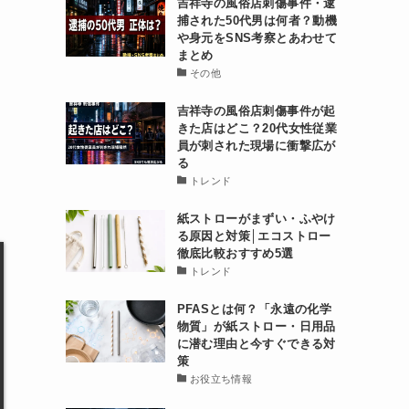
吉祥寺の風俗店刺傷事件・逮
捕された50代男は何者？動機
や身元をSNS考察とあわせて
まとめ
その他
吉祥寺の風俗店刺傷事件が起
きた店はどこ？20代女性従業
員が刺された現場に衝撃広が
る
トレンド
紙ストローがまずい・ふやけ
る原因と対策│エコストロー
徹底比較おすすめ5選
トレンド
PFASとは何？「永遠の化学
物質」が紙ストロー・日用品
に潜む理由と今すぐできる対
策
お役立ち情報