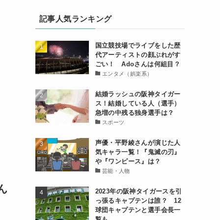
記事人気ランキング
国立競技場でライブをした歴
代アーティストの顔ぶれがす
ごい！ Adoさんは何組目？
エンタメ（娯楽系）
結婚ラッシュの阪神タイガー
ス！結婚している人（選手）
急増の中残る独身選手は？
スポーツ
声優・平野綾さんが演じた人
気キャラ一覧！『鬼滅の刃』
や『ワンピース』は？
芸能・人物
ん
2023年の阪神タイガースを引
っ張るキャプテンは誰？ 12
球団キャプテンと選手会長一
覧も