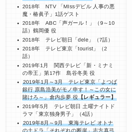
2018年 NTV 「MIssデビル 人事の悪
魔・椿眞子」1話ゲスト
2018年 ABC「声ガール！」（9～10
話）鶴岡優 役
2018年 テレビ朝日「dele」（7話）
2018年 テレビ東京「tourist」（2
話）
2019年1月 関西テレビ「新・ミナミ
の帝王」第17作 島谷冬美 役
2019年1月～3月 テレビ東京「よつば
銀行 原島浩美がモノ申す！～この女に
賭けろ～」倉内歩夢 役
【レギュラー】
2019年5月 テレビ朝日 土曜ナイトド
ラマ「東京独身男子」（4話）
2019年8月～9月 東海テレビ オトナ
の土ドラ「それぞれの断崖」志方真弓