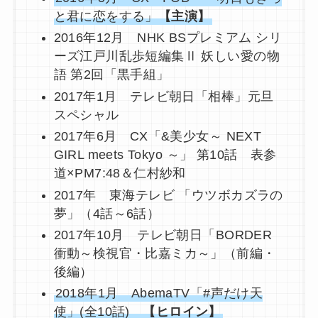
と君に恋をする」
【主演】
2016年12月 NHK BSプレミアム シリ
ーズ江戸川乱歩短編集Ⅱ 妖しい愛の物
語 第2回「黒手組」
2017年1月 テレビ朝日「相棒」元旦
スペシャル
2017年6月 CX「&美少女～ NEXT
GIRL meets Tokyo ～」 第10話 表参
道×PM7:48＆仁村紗和
2017年 東海テレビ 「ウツボカズラの
夢」（4話～6話）
2017年10月 テレビ朝日「BORDER
衝動～検視官・比嘉ミカ～」（前編・
後編）
2018年1月 AbemaTV「#声だけ天
使」(全10話)
【ヒロイン】