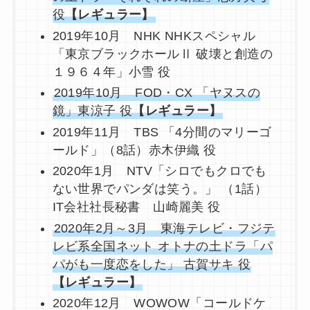
役
【レギュラー】
2019年10月 NHK NHKスペシャル
「東京ブラックホールⅡ 破壊と創造の
１９６４年」小雪 役
2019年10月 FOD・CX 「ヤヌスの
鏡」東涼子 役
【レギュラー】
2019年11月 TBS 「4分間のマリーゴ
ールド」（8話）赤木伊織 役
2020年1月 NTV「シロでもクロでも
ない世界でパンダは笑う。」 （1話）
IT会社社長秘書 山崎麗美 役
2020年2月～3月 東海テレビ・フジテ
レビ系全国ネット オトナの土ドラ「パ
パがも一度恋をした」 古賀サキ 役
【レギュラー】
2020年12月 WOWOW「コールドケ