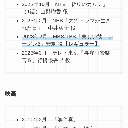
2022年10月 NTV「祈りのカルテ」
（1話）山野瑠香 役
2023年2月 NHK「大河ドラマが生ま
れた日」 中井益子 役
2023年2月 MBS/TBS「美しい彼 シ
ーズン2」安奈 役
【レギュラー】
2023年3月 テレビ東京「再雇用警察
官５」行橋優香里 役
映画
2016年3月 「無伴奏」