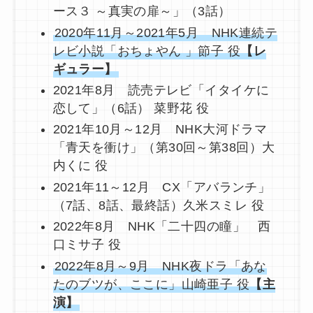
ース３ ～真実の扉～」（3話）
2020年11月～2021年5月 NHK連続テ
レビ小説「おちょやん 」節子 役
【レ
ギュラー】
2021年8月 読売テレビ「イタイケに
恋して」（6話） 菜野花 役
2021年10月～12月 NHK大河ドラマ
「青天を衝け」（第30回～第38回）大
内くに 役
2021年11～12月 CX「アバランチ」
（7話、8話、最終話）久米スミレ 役
2022年8月 NHK「二十四の瞳」 西
口ミサ子 役
2022年8月～9月 NHK夜ドラ「あな
たのブツが、ここに」山崎亜子 役
【主
演】