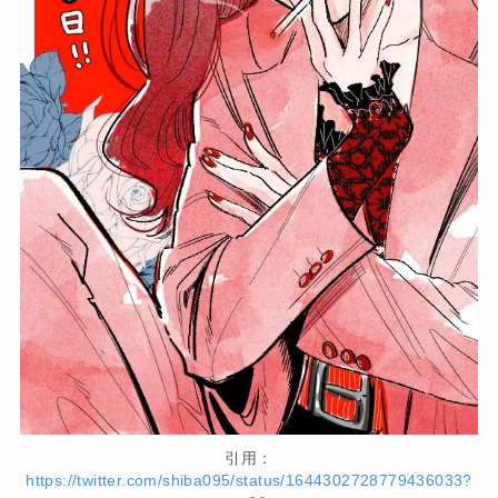
引用：
https://twitter.com/shiba095/status/1644302728779436033?