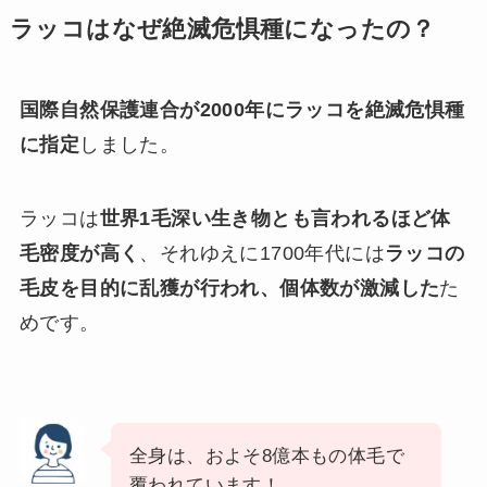
ラッコはなぜ絶滅危惧種になったの？
国際自然保護連合が2000年にラッコを絶滅危惧種
に指定
しました。
ラッコは
世界1毛深い生き物とも言われるほど体
毛密度が高く
、それゆえに1700年代には
ラッコの
毛皮を目的に乱獲が行われ、個体数が激減した
た
めです。
全身は、およそ8億本もの体毛で
覆われています！