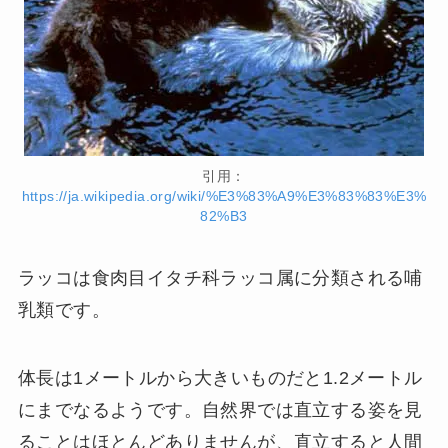
引用：
https://ja.wikipedia.org/wiki/%E3%83%A9%E3%83%83%E3%
82%B3
ラッコは食肉目イタチ科ラッコ属に分類される哺
乳類です。
体長は1メートルから大きいものだと1.2メートル
にまでなるようです。自然界では直立する姿を見
ることはほとんどありませんが、直立すると人間